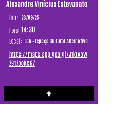
Alexandre Vinícius Estevanato
Dia:
23/09/25
14:30
Hora:
Local:
ECA - Espaço Cultural Alternativo
https://maps.app.goo.gl/J1kfAoW
Z91ZooKcG7