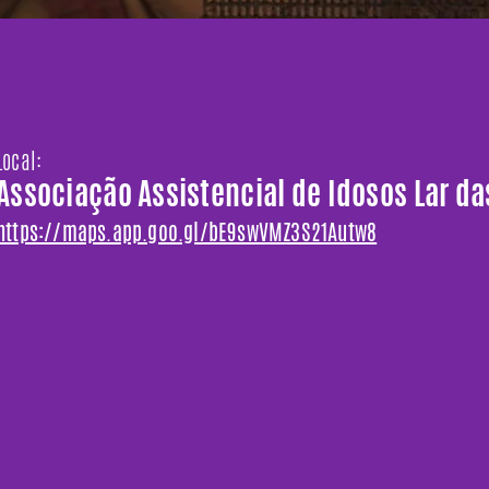
Local:
Associação Assistencial de Idosos Lar da
https://maps.app.goo.gl/bE9swVMZ3S21Autw8