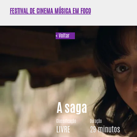
FESTIVAL DE CINEMA MÚSICA EM FOCO
< Voltar
A saga
Classificação
Duração
LIVRE
29 minutos